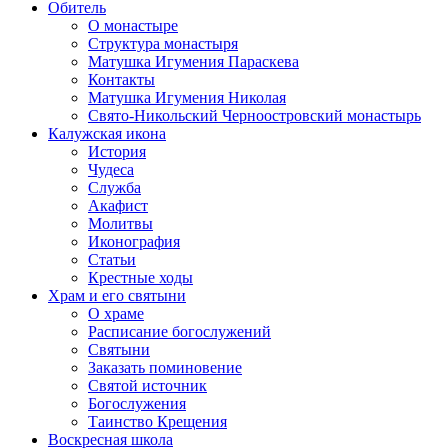
Обитель
О монастыре
Структура монастыря
Матушка Игумения Параскева
Контакты
Матушка Игумения Николая
Свято-Никольский Черноостровский монастырь
Калужская икона
История
Чудеса
Служба
Акафист
Молитвы
Иконография
Статьи
Крестные ходы
Храм и его святыни
О храме
Расписание богослужений
Святыни
Заказать поминовение
Святой источник
Богослужения
Таинство Крещения
Воскресная школа