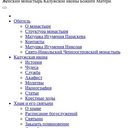
Женский монастырь Калужской иконы Божией Матери
Обитель
О монастыре
Структура монастыря
Матушка Игумения Параскева
Контакты
Матушка Игумения Николая
Свято-Никольский Черноостровский монастырь
Калужская икона
История
Чудеса
Служба
Акафист
Молитвы
Иконография
Статьи
Крестные ходы
Храм и его святыни
О храме
Расписание богослужений
Святыни
Заказать поминовение