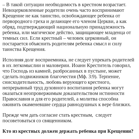
– В такой ситуации необходимость в крестном возрастает.
Невоцерковленные родители очень часто воспринимают
Крещение не как таинство, освобождающее ребенка от
первородного греха и делающее его членом Церкви, а как
обряд, подтверждающий национальную принадлежность
ребенка, или магическое действо, защищающее младенца от
темных сил. Если крестный – человек церковный, он
постарается объяснить родителям ребенка смысл и силу
таинства Крещения.
Исполняя долг восприемника, не следует упрекать родителей
в их легкомыслии и маловерии. Иоанн Креститель говорил,
что Господь из камней, разбросанных в пустыне, может
сделать подвижников благочестия (Мф. 3:9). Терпение,
снисходительность, любовь верующего крестного,
непрерывный труд духовного воспитания ребенка могут
оказаться неопровержимым доказательством истинности
Православия и для его родителей, а молитва способна
оживить окаменевшие сердца равнодушных к вере близких.
Прежде чем дать согласие стать крестным, следует
посоветоваться со священником.
Кто из крестных должен держать ребенка при Крещении?