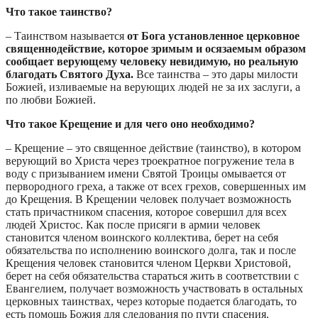
Что такое таинство?
– Таинством называется
от Бога установленное церковное
священнодействие,
которое зримым и осязаемым образом
сообщает верующему человеку невидимую, но реальную
благодать Святого Духа.
Все таинства – это дары милости
Божией, изливаемые на верующих людей не за их заслуги, а
по любви Божией.
Что такое Крещение и для чего оно необходимо?
– Крещение – это священное действие (таинство), в котором
верующий во Христа через троекратное погружение тела в
воду с призыванием имени Святой Троицы омывается от
первородного греха, а также от всех грехов, совершенных им
до Крещения. В Крещении человек получает возможность
стать причастником спасения, которое совершил для всех
людей Христос. Как после присяги в армии человек
становится членом воинского коллектива, берет на себя
обязательства по исполнению воинского долга, так и после
Крещения человек становится членом Церкви Христовой,
берет на себя обязательства стараться жить в соответствии с
Евангелием, получает возможность участвовать в остальных
церковных таинствах, через которые подается благодать, то
есть помощь Божия для следования по пути спасения.