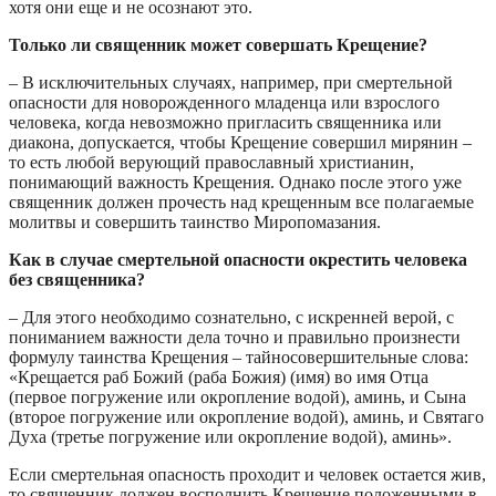
хотя они еще и не осознают это.
Только ли священник может совершать Крещение?
– В исключительных случаях, например, при смертельной
опасности для новорожденного младенца или взрослого
человека, когда невозможно пригласить священника или
диакона, допускается, чтобы Крещение совершил мирянин –
то есть любой верующий православный христианин,
понимающий важность Крещения. Однако после этого уже
священник должен прочесть над крещенным все полагаемые
молитвы и совершить таинство Миропомазания.
Как в случае смертельной опасности окрестить человека
без священника?
– Для этого необходимо сознательно, с искренней верой, с
пониманием важности дела точно и правильно произнести
формулу таинства Крещения – тайносовершительные слова:
«Крещается раб Божий (раба Божия) (имя) во имя Отца
(первое погружение или окропление водой), аминь, и Сына
(второе погружение или окропление водой), аминь, и Святаго
Духа (третье погружение или окропление водой), аминь».
Если смертельная опасность проходит и человек остается жив,
то священник должен восполнить Крещение положенными в