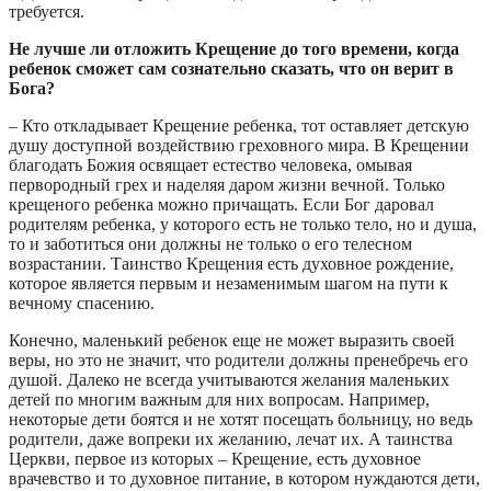
требуется.
Не лучше ли отложить Крещение до того времени, когда
ребенок сможет сам сознательно сказать, что он верит в
Бога?
– Кто откладывает Крещение ребенка, тот оставляет детскую
душу доступной воздействию греховного мира. В Крещении
благодать Божия освящает естество человека, омывая
первородный грех и наделяя даром жизни вечной. Только
крещеного ребенка можно причащать. Если Бог даровал
родителям ребенка, у которого есть не только тело, но и душа,
то и заботиться они должны не только о его телесном
возрастании. Таинство Крещения есть духовное рождение,
которое является первым и незаменимым шагом на пути к
вечному спасению.
Конечно, маленький ребенок еще не может выразить своей
веры, но это не значит, что родители должны пренебречь его
душой. Далеко не всегда учитываются желания маленьких
детей по многим важным для них вопросам. Например,
некоторые дети боятся и не хотят посещать больницу, но ведь
родители, даже вопреки их желанию, лечат их. А таинства
Церкви, первое из которых – Крещение, есть духовное
врачевство и то духовное питание, в котором нуждаются дети,