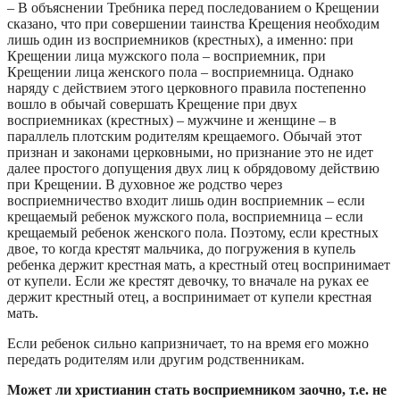
– В объяснении Требника перед последованием о Крещении
сказано, что при совершении таинства Крещения необходим
лишь один из восприемников (крестных), а именно: при
Крещении лица мужского пола – восприемник, при
Крещении лица женского пола – восприемница. Однако
наряду с действием этого церковного правила постепенно
вошло в обычай совершать Крещение при двух
восприемниках (крестных) – мужчине и женщине – в
параллель плотским родителям крещаемого. Обычай этот
признан и законами церковными, но признание это не идет
далее простого допущения двух лиц к обрядовому действию
при Крещении. В духовное же родство через
восприемничество входит лишь один восприемник – если
крещаемый ребенок мужского пола, восприемница – если
крещаемый ребенок женского пола. Поэтому, если крестных
двое, то когда крестят мальчика, до погружения в купель
ребенка держит крестная мать, а крестный отец воспринимает
от купели. Если же крестят девочку, то вначале на руках ее
держит крестный отец, а воспринимает от купели крестная
мать.
Если ребенок сильно капризничает, то на время его можно
передать родителям или другим родственникам.
Может ли христианин стать восприемником заочно, т.е. не