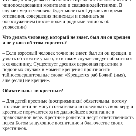
чинопоследовании молитвами и священнодействиями. В
случае смерти человека будет молиться Церковь во время
отпевания, совершения панихиды и поминать за
богослужением (после подачи родными записок об
упокоении).
Что делать человеку, который не знает, был ли он крещен
и не у кого об этом спросить?
– Если взрослый человек точно не знает, был ли он крещен, и
узнать об этом не у кого, то в таком случае следует обратиться
к священнику. Существует древняя церковная практика в
подобных случаях в момент крещения произносить
тайносовершительные слова: «Крещается раб Божий (имя),
аще (если) не крещен».
Обязательны ли крестные?
– Для детей крестные (восприемники) обязательны, потому
что сами дети не могут сознательно исповедовать свою веру, а
крестные поручаются за их дальнейшее воспитание в
православной вере. Крестные родители несут ответственность
перед Богом за духовное воспитание и благочестие своих
крестников.