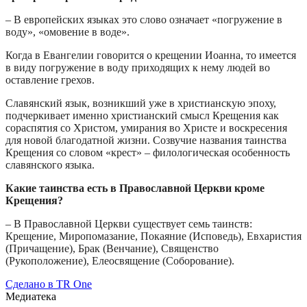
– В европейских языках это слово означает «погружение в
воду», «омовение в воде».
Когда в Евангелии говорится о крещении Иоанна, то имеется
в виду погружение в воду приходящих к нему людей во
оставление грехов.
Славянский язык, возникший уже в христианскую эпоху,
подчеркивает именно христианский смысл Крещения как
сораспятия со Христом, умирания во Христе и воскресения
для новой благодатной жизни. Созвучие названия таинства
Крещения со словом «крест» – филологическая особенность
славянского языка.
Какие таинства есть в Православной Церкви кроме
Крещения?
– В Православной Церкви существует семь таинств:
Крещение, Миропомазание, Покаяние (Исповедь), Евхаристия
(Причащение), Брак (Венчание), Священство
(Рукоположение), Елеосвящение (Соборование).
Сделано в TR One
Медиатека