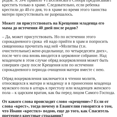
родов. А 59-е правило VI Вселенского Собора предписывает
крестить только в храме. Следовательно, если ребенка
крестили до 40-го дня, то в храме во время этого таинства
матери присутствовать не разрешалось.
Может ли присутствовать на Крещении младенца его
мама до истечения 40 дней после родов?
– Да, может присутствовать. Но по истечении этого
сорокадневного срока ей надо прийти в храм и попросить
священника прочитать над ней «Молитвы (т.н.
очистительные) жене-родильнице, по четыредесяти днех»,
после чего она вновь вводится в церковное собрание. Над
младенцем в этом случае обряд воцерковления может быть
совершен сразу после Крещения или по истечении
сорокадневного периода очищения матери вместе с нею.
Обряд воцерковления заключается в чтении молитв,
относящихся к матери и младенцу и в принесении младенца
мужского пола в алтарь к престолу или младенцев женского
пола – к царским вратам, как бы перед лицом Самого Господа.
От какого слова происходит слово «крещение»? Если от
слова «крест», тогда почему в Евангелии говорится о том,
что Иоанн «крестил» водою, еще до того, как Спаситель
претерпел крестные страдания?