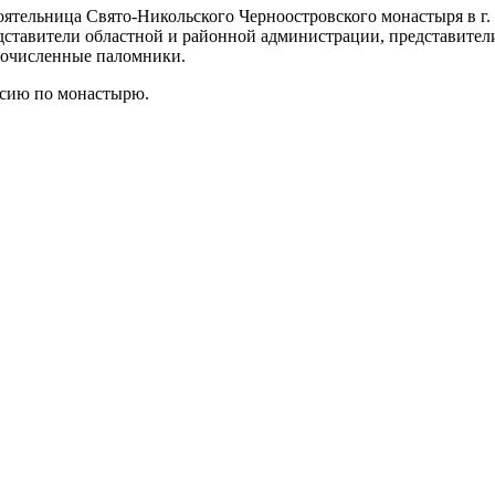
оятельница Свято-Никольского Черноостровского монастыря в г
дставители областной и районной администрации, представител
гочисленные паломники.
рсию по монастырю.