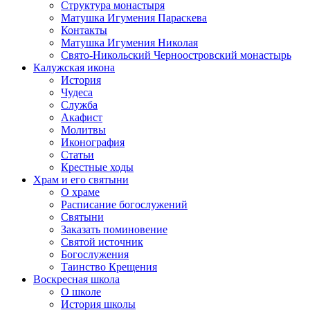
Структура монастыря
Матушка Игумения Параскева
Контакты
Матушка Игумения Николая
Свято-Никольский Черноостровский монастырь
Калужская икона
История
Чудеса
Служба
Акафист
Молитвы
Иконография
Статьи
Крестные ходы
Храм и его святыни
О храме
Расписание богослужений
Святыни
Заказать поминовение
Святой источник
Богослужения
Таинство Крещения
Воскресная школа
О школе
История школы