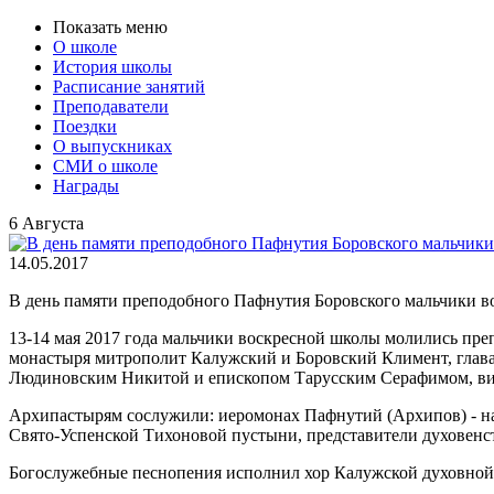
Показать меню
О школе
История школы
Расписание занятий
Преподаватели
Поездки
О выпускниках
СМИ о школе
Награды
6 Августа
14.05.2017
В день памяти преподобного Пафнутия Боровского мальчики 
13-14 мая 2017 года мальчики воскресной школы молились п
монастыря митрополит Калужский и Боровский Климент, глав
Людиновским Никитой и епископом Тарусским Серафимом, ви
Архипастырям сослужили: иеромонах Пафнутий (Архипов) - на
Свято-Успенской Тихоновой пустыни, представители духовенст
Богослужебные песнопения исполнил хор Калужской духовной 