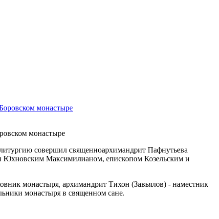
оровском монастыре
 литургию совершил священноархимандрит Пафнутьева
 и Юхновским Максимилианом, епископом Козельским и
овник монастыря, архимандрит Тихон (Завьялов) - наместник
льники монастыря в священном сане.