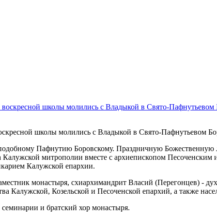
воскресной школы молились с Владыкой в Свято-Пафнутьевом Б
реподобному Пафнутию Боровскому. Праздничную Божественную
а Калужской митрополии вместе с архиепископом Песоченским
карием Калужской епархии.
местник монастыря, схиархимандрит Власий (Перегонцев) - дух
ва Калужской, Козельской и Песоченской епархий, а также насе
семинарии и братский хор монастыря.