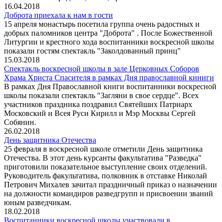
16.04.2018
Доброта приехала к нам в гости
15 апреля монастырь посетила группа очень радостных и
добрых паломников центра "Доброта" . После Божественной
Литургии и крестного хода воспитанники воскресной школы
показали гостям спектакль "Заколдованный принц"
15.03.2018
Спектакль воскресной школы в зале Церковных Соборов
Храма Христа Спасителя в рамках Дня православной киниги
В рамках Дня Православной книги воспитанники воскресной
школы показали спектакль "Загляни в свое сердце". Всех
участников праздника поздравил Святейших Патриарх
Московский и Всея Руси Кирилл и Мэр Москвы Сергей
Собянин.
26.02.2018
День защитника Отечества
25 февраля в воскресной школе отметили День защитника
Отечества. В этот день курсанты факультатива "Разведка"
приготовили показательное выступление своих отделений.
Руководитель факультатива, полковник в отставке Николай
Петрович Михалев зачитал праздничный приказ о назначении
на должности командиров разведгрупп и присвоении званий
юным разведчикам.
18.02.2018
Воспитанники воскресной школы участвовали в