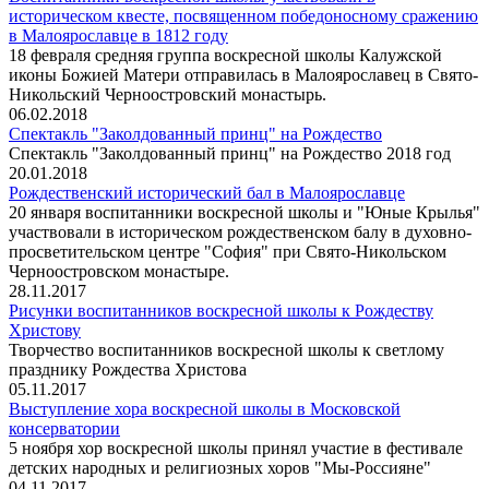
историческом квесте, посвященном победоносному сражению
в Малоярославце в 1812 году
18 февраля средняя группа воскресной школы Калужской
иконы Божией Матери отправилась в Малоярославец в Свято-
Никольский Черноостровский монастырь.
06.02.2018
Спектакль "Заколдованный принц" на Рождество
Спектакль "Заколдованный принц" на Рождество 2018 год
20.01.2018
Рождественский исторический бал в Малоярославце
20 января воспитанники воскресной школы и "Юные Крылья"
участвовали в историческом рождественском балу в духовно-
просветительском центре "София" при Свято-Никольском
Черноостровском монастыре.
28.11.2017
Рисунки воспитанников воскресной школы к Рождеству
Христову
Творчество воспитанников воскресной школы к светлому
празднику Рождества Христова
05.11.2017
Выступление хора воскресной школы в Московской
консерватории
5 ноября хор воскресной школы принял участие в фестивале
детских народных и религиозных хоров "Мы-Россияне"
04.11.2017