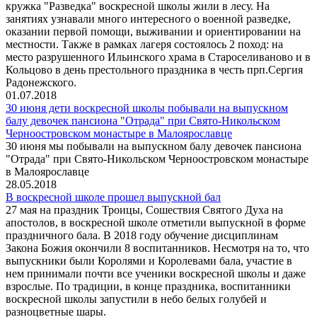
кружка "Разведка" воскресной школы жили в лесу. На
занятиях узнавали много интересного о военной разведке,
оказании первой помощи, выживании и ориентировании на
местности. Также в рамках лагеря состоялось 2 поход: на
место разрушенного Ильинского храма в Староселиваново и в
Кольцово в день престольного праздника в честь прп.Сергия
Радонежского.
01.07.2018
30 июня дети воскресной школы побывали на выпускном
балу девочек пансиона "Отрада" при Свято-Никольском
Черноостровском монастыре в Малоярославце
30 июня мы побывали на выпускном балу девочек пансиона
"Отрада" при Свято-Никольском Черноостровском монастыре
в Малоярославце
28.05.2018
В воскресной школе прошел выпускной бал
27 мая на праздник Троицы, Сошествия Святого Духа на
апостолов, в воскресной школе отметили выпускной в форме
праздничного бала. В 2018 году обучение дисциплинам
Закона Божия окончили 8 воспитанников. Несмотря на то, что
выпускники были Королями и Королевами бала, участие в
нем принимали почти все ученики воскресной школы и даже
взрослые. По традиции, в конце праздника, воспитанники
воскресной школы запустили в небо белых голубей и
разноцветные шары.