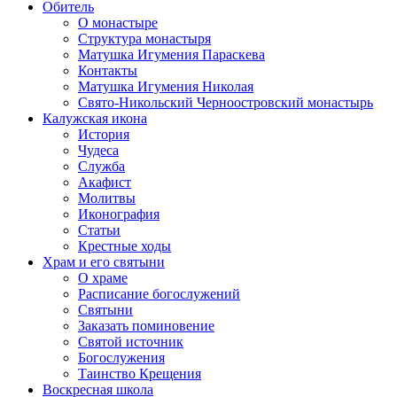
Обитель
О монастыре
Структура монастыря
Матушка Игумения Параскева
Контакты
Матушка Игумения Николая
Свято-Никольский Черноостровский монастырь
Калужская икона
История
Чудеса
Служба
Акафист
Молитвы
Иконография
Статьи
Крестные ходы
Храм и его святыни
О храме
Расписание богослужений
Святыни
Заказать поминовение
Святой источник
Богослужения
Таинство Крещения
Воскресная школа