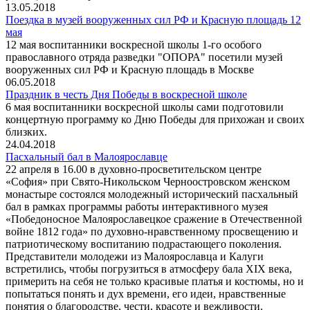
13.05.2018
Поездка в музей вооруженных сил РФ и Красную площадь 12
мая
12 мая воспитанники воскресной школы 1-го особого
православного отряда разведки "ОПОРА" посетили музей
вооруженных сил РФ и Красную площадь в Москве
06.05.2018
Праздник в честь Дня Победы в воскресной школе
6 мая воспитанники воскресной школы сами подготовили
концертную программу ко Дню Победы для прихожан и своих
близких.
24.04.2018
Пасхальный бал в Малоярославце
22 апреля в 16.00 в духовно-просветительском центре
«София» при Свято-Никольском Черноостровском женском
монастыре состоялся молодежный исторический пасхальный
бал в рамках программы работы интерактивного музея
«Победоносное Малоярославецкое сражение в Отечественной
войне 1812 года» по духовно-нравственному просвещению и
патриотическому воспитанию подрастающего поколения.
Представители молодежи из Малоярославца и Калуги
встретились, чтобы погрузиться в атмосферу бала XIX века,
примерить на себя не только красивые платья и костюмы, но и
попытаться понять и дух времени, его идеи, нравственные
понятия о благородстве, чести, красоте и вежливости.